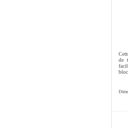
Cett
de 
faci
bloc
Dime