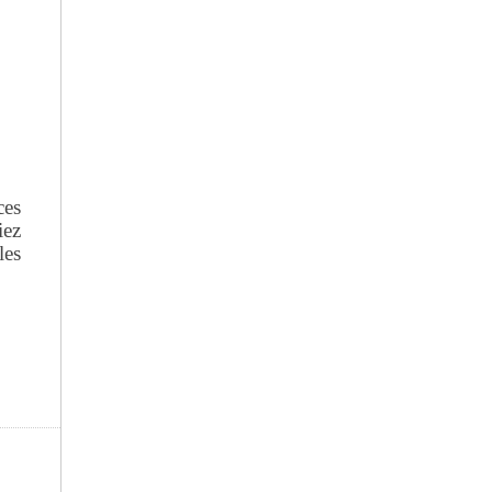
ces
iez
les