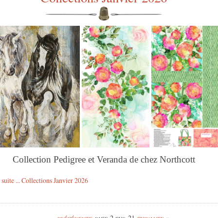
Collection Pedigree et Veranda de chez Northcott
 suite ... Collections Janvier 2026
précédente
page 2 sur 21
suivante
»