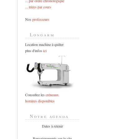
... par ordre chronologique
... triées par cours
Nos
professeurs
Longarm
Location machine à quilter
plus d'infos
ici
Consultez les
créneaux
horaires disponibles
Notre agenda
Dates à retenir
Renseignements sur le site