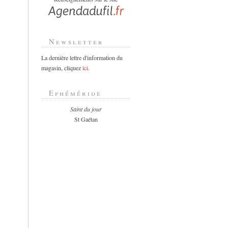
Newsletter
La dernière lettre d'information du
magasin, cliquez
ici
.
Ephéméride
Saint du jour
St Gaétan