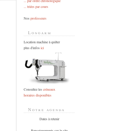
... par ordre chronologique
... triées par cours
Nos
professeurs
Longarm
Location machine à quilter
plus d'infos
ici
Consultez les
créneaux
horaires disponibles
Notre agenda
Dates à retenir
Renseignements sur le site