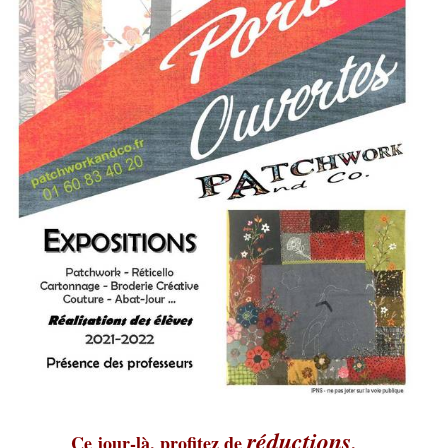
réductions
Ce jour-là, profitez de
,