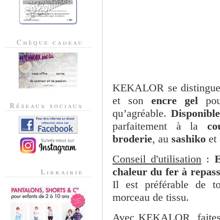
Chèque cadeau
KEKALOR se distingue
et son
encre gel
pour
Réseaux sociaux
qu’agréable.
Disponible
parfaitement à la
co
broderie
, au
sashiko
et
Conseil d'utilisation
:
E
chaleur du fer à repas
Librairie
Il est préférable de t
morceau de tissu.
Avec KEKALOR, faites 